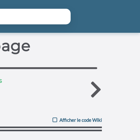
hercher
page
s
Afficher le code Wiki