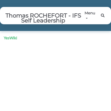
Aller au contenu principal
Menu
Thomas ROCHEFORT - IFS
Rec
Self Leadership
YesWiki