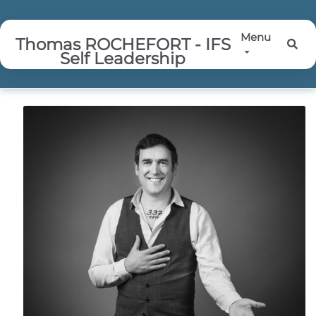
Aller au contenu principal
Menu
Thomas ROCHEFORT - IFS
Rec
Self Leadership