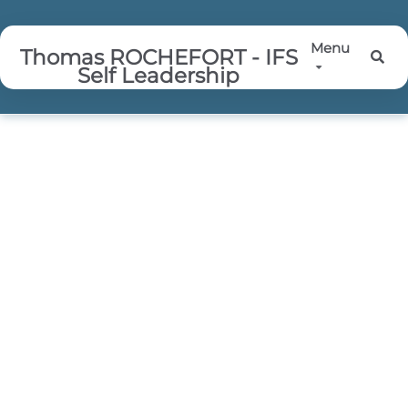
Aller au contenu principal
Menu
Thomas ROCHEFORT - IFS
Rec
Self Leadership