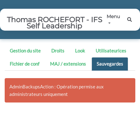
Aller au contenu principal
Menu
Thomas ROCHEFORT - IFS
Rec
Self Leadership
Gestion du site
Droits
Look
Utilisateurices
Fichier de conf
MAJ / extensions
Sauvegardes
AdminBackupsAction : Opération permise aux
administrateurs uniquement