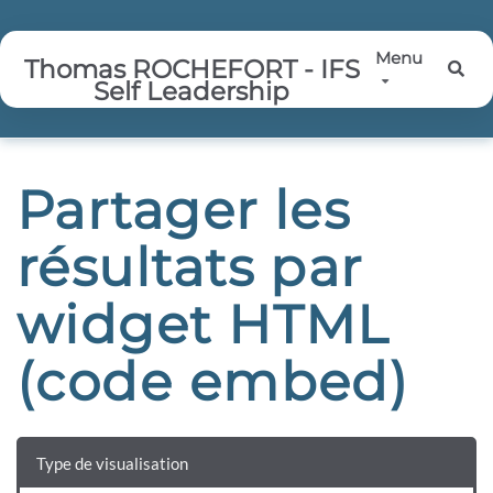
Aller au contenu principal
Menu
Thomas ROCHEFORT - IFS
Rec
Self Leadership
Partager les
résultats par
widget HTML
(code embed)
Type de visualisation