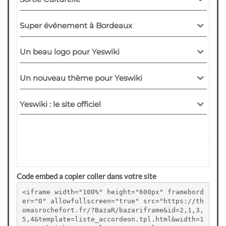
Code embed a copier coller dans votre site
<iframe width="100%" height="600px" framebord
er="0" allowfullscreen="true" src="https://th
omasrochefort.fr/?BazaR/bazariframe&id=2,1,3,
5,4&template=liste_accordeon.tpl.html&width=1