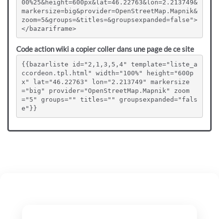
00%25&height=600px&lat=46.22763&lon=2.213749&
markersize=big&provider=OpenStreetMap.Mapnik&
zoom=5&groups=&titles=&groupsexpanded=false">
</bazariframe>
Code action wiki a copier coller dans une page de ce site
{{bazarliste id="2,1,3,5,4" template="liste_a
ccordeon.tpl.html" width="100%" height="600p
x" lat="46.22763" lon="2.213749" markersize
="big" provider="OpenStreetMap.Mapnik" zoom
="5" groups="" titles="" groupsexpanded="fals
e"}}