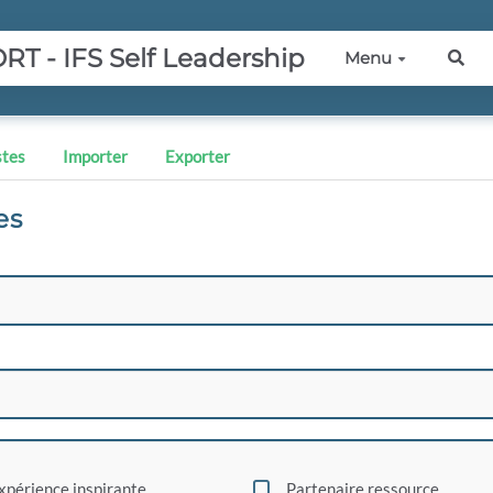
 - IFS Self Leadership
Menu
Rec
stes
Importer
Exporter
es
xpérience inspirante
Partenaire ressource