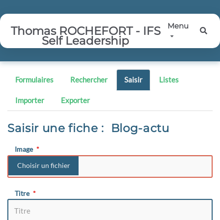
Aller au contenu principal
Menu
Thomas ROCHEFORT - IFS
Rec
Self Leadership
Formulaires
Rechercher
Saisir
Listes
Importer
Exporter
Saisir une fiche : Blog-actu
Image
Titre