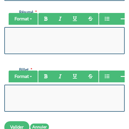
Résumé
Format
Billet
Format
Valider
Annuler