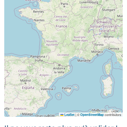
Leaflet
|
©
OpenStreetMap
contributors