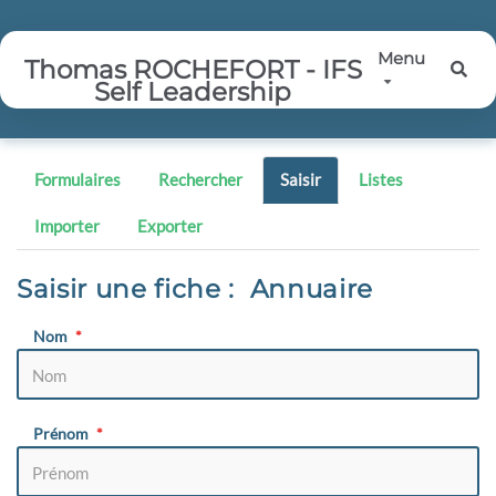
Aller au contenu principal
Menu
Thomas ROCHEFORT - IFS
Rec
Self Leadership
Formulaires
Rechercher
Saisir
Listes
Importer
Exporter
Saisir une fiche : Annuaire
Nom
Prénom